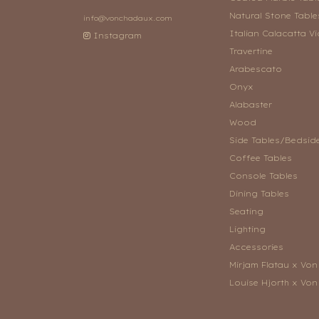
Natural Stone Table
info@vonchadaux.com
Italian Calacatta Vi
Instagram
Travertine
Arabescato
Onyx
Alabaster
Wood
Side Tables/Bedsid
Coffee Tables
Console Tables
Dining Tables
Seating
Lighting
Accessories
Mirjam Flatau x Vo
Louise Hjorth x Vo