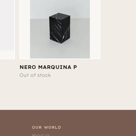
NERO MARQUINA P
MW
Out of stock
Out of stoc
OUR WORLD
About Us