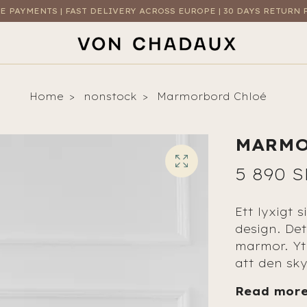
E PAYMENTS | FAST DELIVERY ACROSS EUROPE | 30 DAYS RETURN 
Home
nonstock
Marmorbord Chloé
MARMO
5 890 
Ett lyxigt 
design. Det
marmor. Yt
att den sk
Read mor