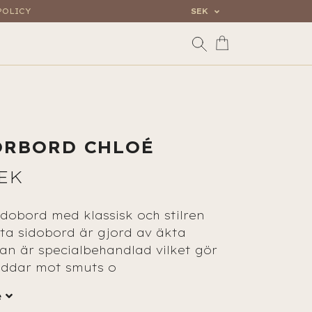
POLICY
SEK
RBORD CHLOÉ
SEK
sidobord med klassisk och stilren
ta sidobord är gjord av äkta
an är specialbehandlad vilket gör
yddar mot smuts o
e